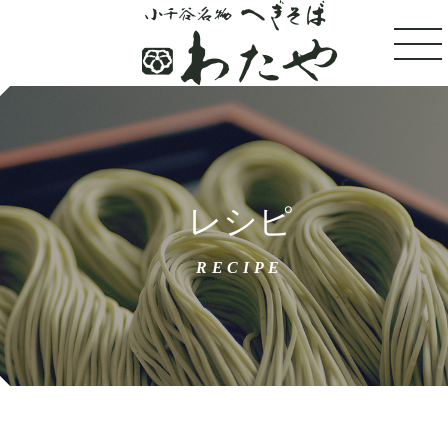
トップ
レシピ
100年フードへぎそば
RECIPE
わたやについて
店舗案内
おすすめメニュー