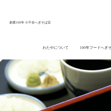
創業100年 小千谷へぎそば店
わたやについて
100年フードへぎ