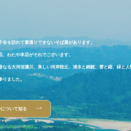
千谷を訪れて素通りできないそば屋があります。
店、わたや本店がそれでございます。
母なる大河信濃川、美しい河岸段丘、清水と錦鯉、雪と縮、緑と人
参りました。
やについて知る