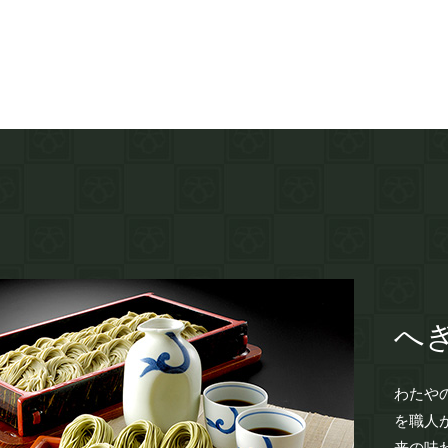
へ
わたや
を職人
来の味