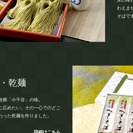
わえま
そばで
・乾麺
故郷「小千谷」の味。
に広めたい」その一心でのどご
わった乾麺を作りました。
詳細はこちら