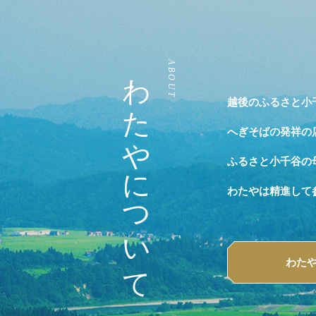
わたやについて
ABOUT
越後のふるさと小
へぎそばの発祥の
ふるさと小千谷の
わたやは精進して
わた